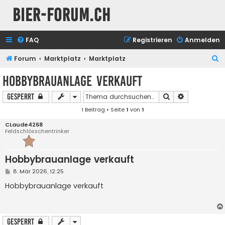
Bier-Forum.ch
FAQ
Registrieren
Anmelden
S
Forum
Marktplatz
Marktplatz
u
Hobbybrauanlage verkauft
c
Suche
Erweiterte S
Gesperrt
h
1 Beitrag • Seite
1
von
1
e
CLaude4268
Feldschlösschentrinker
Hobbybrauanlage verkauft
B
8. Mär 2026, 12:25
e
i
Hobbybrauanlage verkauft
t
r
a
g
Gesperrt