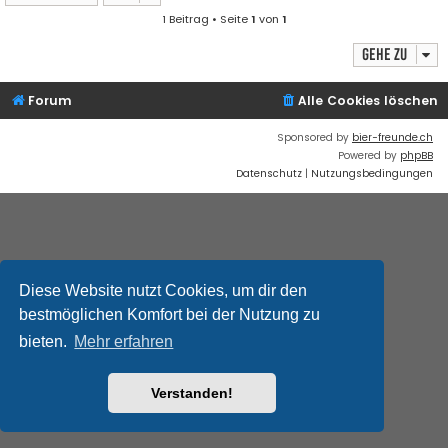
1 Beitrag • Seite
1
von
1
Gehe zu
Forum
Alle Cookies löschen
Sponsored by
bier-freunde.ch
Powered by
phpBB
Datenschutz
|
Nutzungsbedingungen
Diese Website nutzt Cookies, um dir den
bestmöglichen Komfort bei der Nutzung zu
bieten.
Mehr erfahren
Verstanden!