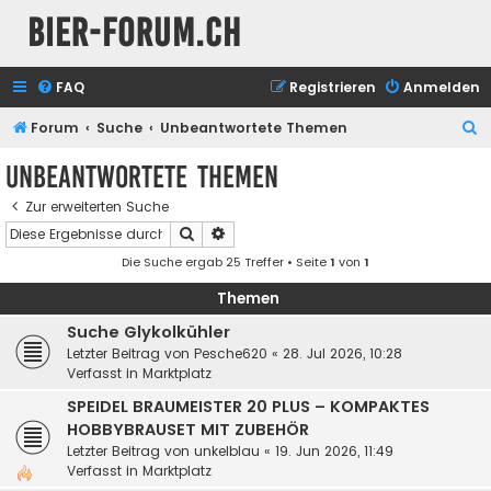
Bier-Forum.ch
FAQ
Registrieren
Anmelden
S
Forum
Suche
Unbeantwortete Themen
u
Unbeantwortete Themen
c
Zur erweiterten Suche
h
Suche
Erweiterte Suche
e
Die Suche ergab 25 Treffer • Seite
1
von
1
Themen
Suche Glykolkühler
Letzter Beitrag von
Pesche620
«
28. Jul 2026, 10:28
Verfasst in
Marktplatz
SPEIDEL BRAUMEISTER 20 PLUS – KOMPAKTES
HOBBYBRAUSET MIT ZUBEHÖR
Letzter Beitrag von
unkelblau
«
19. Jun 2026, 11:49
Verfasst in
Marktplatz