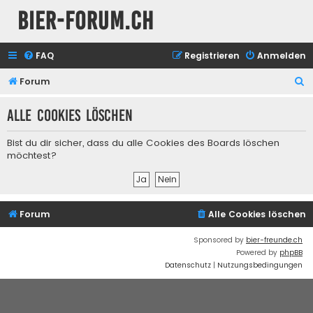
Bier-Forum.ch
FAQ
Registrieren
Anmelden
S
Forum
u
Alle Cookies löschen
c
h
Bist du dir sicher, dass du alle Cookies des Boards löschen
e
möchtest?
Forum
Alle Cookies löschen
Sponsored by
bier-freunde.ch
Powered by
phpBB
Datenschutz
|
Nutzungsbedingungen